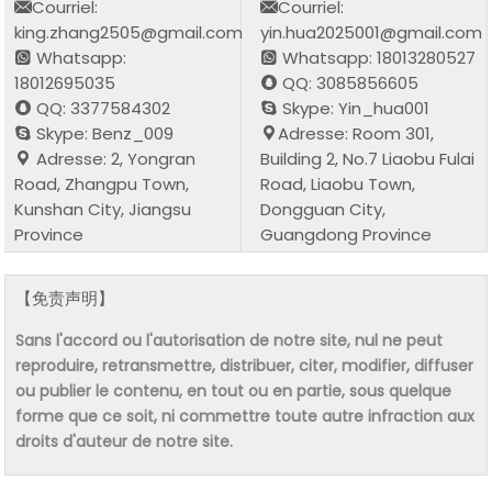
Courriel:
Courriel:
king.zhang2505@gmail.com
yin.hua2025001@gmail.com
Whatsapp:
Whatsapp: 18013280527
18012695035
QQ: 3085856605
QQ: 3377584302
Skype: Yin_hua001
Skype: Benz_009
Adresse: Room 301,
Adresse: 2, Yongran
Building 2, No.7 Liaobu Fulai
Road, Zhangpu Town,
Road, Liaobu Town,
Kunshan City, Jiangsu
Dongguan City,
Province
Guangdong Province
【免责声明】
Sans l'accord ou l'autorisation de notre site, nul ne peut
reproduire, retransmettre, distribuer, citer, modifier, diffuser
ou publier le contenu, en tout ou en partie, sous quelque
forme que ce soit, ni commettre toute autre infraction aux
droits d'auteur de notre site.