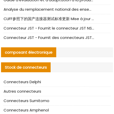
Analyse du remplacement national des ensembles de câbles à fréquence élevée I-PEX
CLIFF参照下的国产连接器测试标准更新 Mise à jour des normes de test des connecteurs nationaux sous la référence CLIFF
Connecteur JST - Fournit le connecteur JST NSHR-02V-S original | Équivalent
Connecteur JST - Fournit des connecteurs JST GHR-09V-S authentiques et des produits de remplacement|
composant électronique
Stock de connecteurs
Connecteurs Delphi
Autres connecteurs
Connecteurs Sumitomo
Connecteurs Amphenol