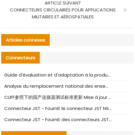
ARTICLE SUIVANT
CONNECTEURS CIRCULAIRES POUR APPLICATIONS
MILITAIRES ET AÉROSPATIALES
Articles connexes
Connecteurs
Guide d'évaluation et d'adaptation à la production des composants de câbles nationaux CNC Tech
Analyse du remplacement national des ensembles de câbles à fréquence élevée I-PEX
CLIFF参照下的国产连接器测试标准更新 Mise à jour des normes de test des connecteurs nationaux sous la référence CLIFF
Connecteur JST - Fournit le connecteur JST NSHR-02V-S original | Équivalent
Connecteur JST - Fournit des connecteurs JST GHR-09V-S authentiques et des produits de remplacement|