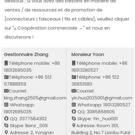
dessous ; Si vous avez des besoins en matière de
ventes / de ressources et de promotion de
[connecteurs | faisceaux | fils et câbles], veuillez cliquer
sur "¡¡ Coopération commerciale ←" et nous en
discuterons !
Gestionnaire Zhang
Monsieur Yoon
Téléphone mobile: +86
Téléphone mobile: +86
18012695035
18013280527
Téléphone: +86 512
Téléphone: +86 512
57888959
36851680
Courriel:
Courriel:
king.zhang2505@gmail.com
yin.hua2025001@gmail.com
Whatsapp:
Whatsapp: 18013280527
18012695035
QQ: 3085856605
QQ: 3377584302
Skype: Yin_hua001
Skype: Benz_009
Adresse: Room 301,
Adresse: 2, Yongran
Building 2, No.7 Liaobu Fulai