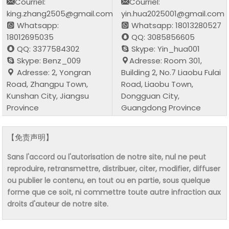
Courriel:
Courriel:
king.zhang2505@gmail.com
yin.hua2025001@gmail.com
Whatsapp:
Whatsapp: 18013280527
18012695035
QQ: 3085856605
QQ: 3377584302
Skype: Yin_hua001
Skype: Benz_009
Adresse: Room 301,
Adresse: 2, Yongran
Building 2, No.7 Liaobu Fulai
Road, Zhangpu Town,
Road, Liaobu Town,
Kunshan City, Jiangsu
Dongguan City,
Province
Guangdong Province
【免责声明】
Sans l'accord ou l'autorisation de notre site, nul ne peut
reproduire, retransmettre, distribuer, citer, modifier, diffuser
ou publier le contenu, en tout ou en partie, sous quelque
forme que ce soit, ni commettre toute autre infraction aux
droits d'auteur de notre site.