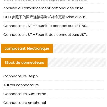
Analyse du remplacement national des ensembles de câbles à fréquence élevée I-PEX
CLIFF参照下的国产连接器测试标准更新 Mise à jour des normes de test des connecteurs nationaux sous la référence CLIFF
Connecteur JST - Fournit le connecteur JST NSHR-02V-S original | Équivalent
Connecteur JST - Fournit des connecteurs JST GHR-09V-S authentiques et des produits de remplacement|
composant électronique
Stock de connecteurs
Connecteurs Delphi
Autres connecteurs
Connecteurs Sumitomo
Connecteurs Amphenol