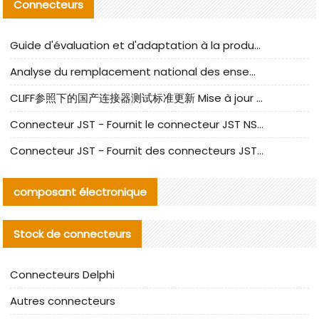
Connecteurs
Guide d'évaluation et d'adaptation à la production des composants de câbles nationaux CNC Tech
Analyse du remplacement national des ensembles de câbles à fréquence élevée I-PEX
CLIFF参照下的国产连接器测试标准更新 Mise à jour des normes de test des connecteurs nationaux sous la référence CLIFF
Connecteur JST - Fournit le connecteur JST NSHR-02V-S original | Équivalent
Connecteur JST - Fournit des connecteurs JST GHR-09V-S authentiques et des produits de remplacement|
composant électronique
Stock de connecteurs
Connecteurs Delphi
Autres connecteurs