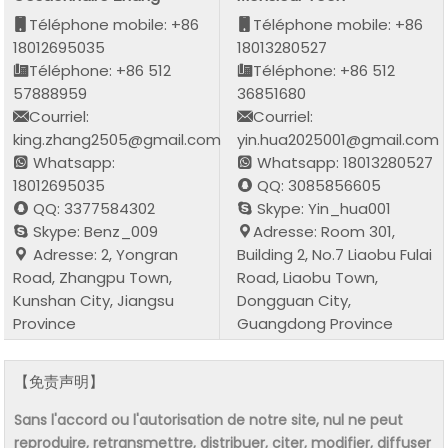
Téléphone mobile: +86
Téléphone mobile: +86
18012695035
18013280527
Téléphone: +86 512
Téléphone: +86 512
57888959
36851680
Courriel:
Courriel:
king.zhang2505@gmail.com
yin.hua2025001@gmail.com
Whatsapp:
Whatsapp: 18013280527
18012695035
QQ: 3085856605
QQ: 3377584302
Skype: Yin_hua001
Skype: Benz_009
Adresse: Room 301,
Adresse: 2, Yongran
Building 2, No.7 Liaobu Fulai
Road, Zhangpu Town,
Road, Liaobu Town,
Kunshan City, Jiangsu
Dongguan City,
Province
Guangdong Province
【免责声明】
Sans l'accord ou l'autorisation de notre site, nul ne peut
reproduire, retransmettre, distribuer, citer, modifier, diffuser