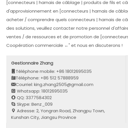
[connecteurs | harnais de câblage | produits de fils et câ
d'approvisionnement en [connecteurs | harnais de câblage
acheter / comprendre quels connecteurs | harnais de câbl
des solutions, veuillez contacter notre personnel d'affai
ventes / de ressources et de promotion de [connecteurs | fa
Coopération commerciale ←" et nous en discuterons !
Gestionnaire Zhang
Téléphone mobile: +86 18012695035
Téléphone: +86 512 57888959
Courriel: king.zhang2505@gmail.com
Whatsapp: 18012695035
QQ: 3377584302
Skype: Benz_009
Adresse: 2, Yongran Road, Zhangpu Town,
Kunshan City, Jiangsu Province