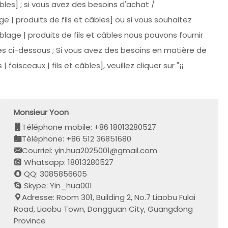
bles] ; si vous avez des besoins d'achat /
 | produits de fils et câbles] ou si vous souhaitez
age | produits de fils et câbles nous pouvons fournir
res ci-dessous ; Si vous avez des besoins en matière de
isceaux | fils et câbles], veuillez cliquer sur "¡¡
Monsieur Yoon
Téléphone mobile: +86 18013280527
Téléphone: +86 512 36851680
Courriel: yin.hua2025001@gmail.com
Whatsapp: 18013280527
QQ: 3085856605
Skype: Yin_hua001
Adresse: Room 301, Building 2, No.7 Liaobu Fulai
Road, Liaobu Town, Dongguan City, Guangdong
Province