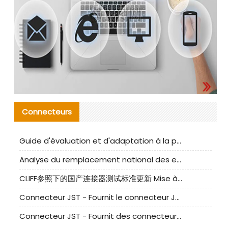
Connecteurs
Guide d'évaluation et d'adaptation à la production des composants de câbles nationaux CNC Tech
Analyse du remplacement national des ensembles de câbles à fréquence élevée I-PEX
CLIFF参照下的国产连接器测试标准更新 Mise à jour des normes de test des connecteurs nationaux sous la référence CLIFF
Connecteur JST - Fournit le connecteur JST NSHR-02V-S original | Équivalent
Connecteur JST - Fournit des connecteurs JST GHR-09V-S authentiques et des produits de remplacement|