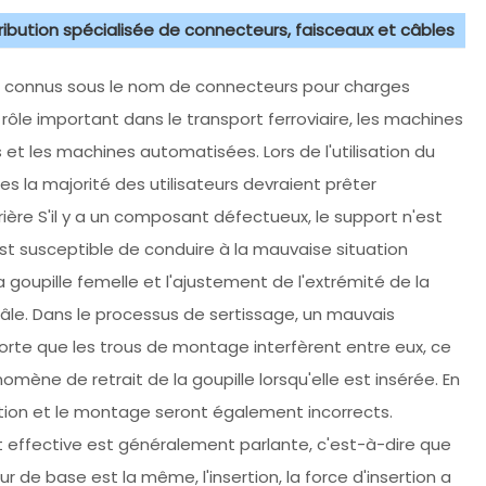
tribution spécialisée de connecteurs, faisceaux et câbles
 connus sous le nom de connecteurs pour charges
un rôle important dans le transport ferroviaire, les machines
 et les machines automatisées. Lors de l'utilisation du
les la majorité des utilisateurs devraient prêter
rière S'il y a un composant défectueux, le support n'est
st susceptible de conduire à la mauvaise situation
a goupille femelle et l'ajustement de l'extrémité de la
 mâle. Dans le processus de sertissage, un mauvais
orte que les trous de montage interfèrent entre eux, ce
omène de retrait de la goupille lorsqu'elle est insérée. En
 l'insertion et le montage seront également incorrects.
effective est généralement parlante, c'est-à-dire que
r de base est la même, l'insertion, la force d'insertion a