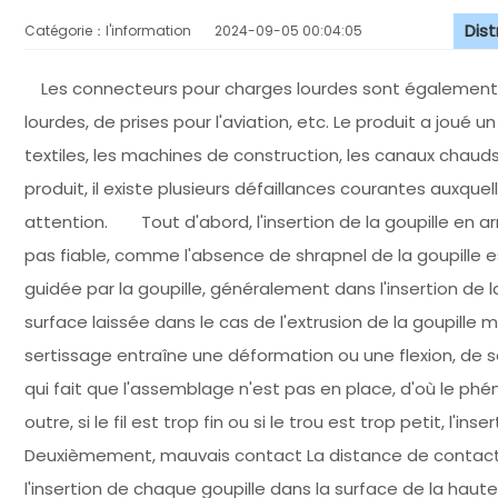
Dis
Catégorie：l'information
2024-09-05 00:04:05
Les connecteurs pour charges lourdes sont également
lourdes, de prises pour l'aviation, etc. Le produit a joué 
textiles, les machines de construction, les canaux chauds
produit, il existe plusieurs défaillances courantes auxquel
attention. Tout d'abord, l'insertion de la goupille en ar
pas fiable, comme l'absence de shrapnel de la goupille e
guidée par la goupille, généralement dans l'insertion de l
surface laissée dans le cas de l'extrusion de la goupille
sertissage entraîne une déformation ou une flexion, de s
qui fait que l'assemblage n'est pas en place, d'où le phén
outre, si le fil est trop fin ou si le trou est trop petit,
Deuxièmement, mauvais contact La distance de contact 
l'insertion de chaque goupille dans la surface de la hauteu