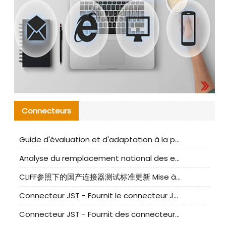
Connecteurs
Guide d'évaluation et d'adaptation à la production des composants de câbles nationaux CNC Tech
Analyse du remplacement national des ensembles de câbles à fréquence élevée I-PEX
CLIFF参照下的国产连接器测试标准更新 Mise à jour des normes de test des connecteurs nationaux sous la référence CLIFF
Connecteur JST - Fournit le connecteur JST NSHR-02V-S original | Équivalent
Connecteur JST - Fournit des connecteurs JST GHR-09V-S authentiques et des produits de remplacement|