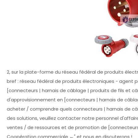
2, sur la plate-forme du réseau fédéral de produits électr
bref : réseau fédéral de produits électroniques - agent 
[connecteurs | harnais de câblage | produits de fils et câ
d'approvisionnement en [connecteurs | harnais de câblage
acheter / comprendre quels connecteurs | harnais de câbl
des solutions, veuillez contacter notre personnel d'affai
ventes / de ressources et de promotion de [connecteurs | fa
Coopération commerciale ←" et nous en discuterons !