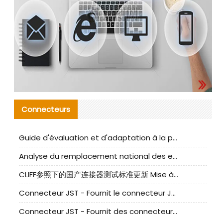
Connecteurs
Guide d'évaluation et d'adaptation à la production des composants de câbles nationaux CNC Tech
Analyse du remplacement national des ensembles de câbles à fréquence élevée I-PEX
CLIFF参照下的国产连接器测试标准更新 Mise à jour des normes de test des connecteurs nationaux sous la référence CLIFF
Connecteur JST - Fournit le connecteur JST NSHR-02V-S original | Équivalent
Connecteur JST - Fournit des connecteurs JST GHR-09V-S authentiques et des produits de remplacement|