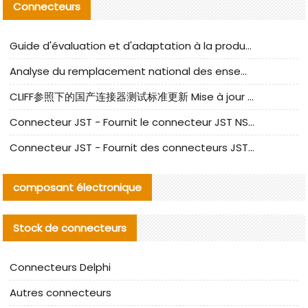
Connecteurs
Guide d'évaluation et d'adaptation à la production des composants de câbles nationaux CNC Tech
Analyse du remplacement national des ensembles de câbles à fréquence élevée I-PEX
CLIFF参照下的国产连接器测试标准更新 Mise à jour des normes de test des connecteurs nationaux sous la référence CLIFF
Connecteur JST - Fournit le connecteur JST NSHR-02V-S original | Équivalent
Connecteur JST - Fournit des connecteurs JST GHR-09V-S authentiques et des produits de remplacement|
composant électronique
Stock de connecteurs
Connecteurs Delphi
Autres connecteurs