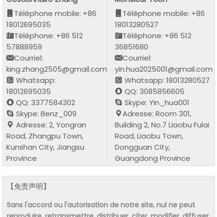
Téléphone mobile: +86
Téléphone mobile: +86
18012695035
18013280527
Téléphone: +86 512
Téléphone: +86 512
57888959
36851680
Courriel:
Courriel:
king.zhang2505@gmail.com
yin.hua2025001@gmail.com
Whatsapp:
Whatsapp: 18013280527
18012695035
QQ: 3085856605
QQ: 3377584302
Skype: Yin_hua001
Skype: Benz_009
Adresse: Room 301,
Adresse: 2, Yongran
Building 2, No.7 Liaobu Fulai
Road, Zhangpu Town,
Road, Liaobu Town,
Kunshan City, Jiangsu
Dongguan City,
Province
Guangdong Province
【免责声明】
Sans l'accord ou l'autorisation de notre site, nul ne peut
reproduire, retransmettre, distribuer, citer, modifier, diffuser