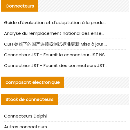
Connecteurs
Guide d'évaluation et d'adaptation à la production des composants de câbles nationaux CNC Tech
Analyse du remplacement national des ensembles de câbles à fréquence élevée I-PEX
CLIFF参照下的国产连接器测试标准更新 Mise à jour des normes de test des connecteurs nationaux sous la référence CLIFF
Connecteur JST - Fournit le connecteur JST NSHR-02V-S original | Équivalent
Connecteur JST - Fournit des connecteurs JST GHR-09V-S authentiques et des produits de remplacement|
composant électronique
Stock de connecteurs
Connecteurs Delphi
Autres connecteurs