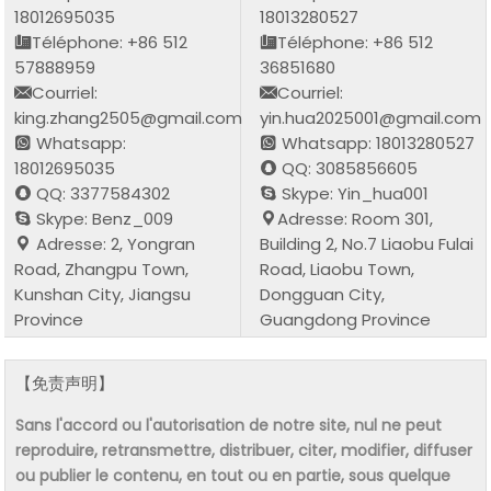
18012695035
18013280527
Téléphone: +86 512
Téléphone: +86 512
57888959
36851680
Courriel:
Courriel:
king.zhang2505@gmail.com
yin.hua2025001@gmail.com
Whatsapp:
Whatsapp: 18013280527
18012695035
QQ: 3085856605
QQ: 3377584302
Skype: Yin_hua001
Skype: Benz_009
Adresse: Room 301,
Adresse: 2, Yongran
Building 2, No.7 Liaobu Fulai
Road, Zhangpu Town,
Road, Liaobu Town,
Kunshan City, Jiangsu
Dongguan City,
Province
Guangdong Province
【免责声明】
Sans l'accord ou l'autorisation de notre site, nul ne peut
reproduire, retransmettre, distribuer, citer, modifier, diffuser
ou publier le contenu, en tout ou en partie, sous quelque