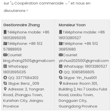
sur "¡¡ Coopération commerciale ←" et nous en
discuterons !
Gestionnaire Zhang
Monsieur Yoon
Téléphone mobile: +86
Téléphone mobile: +86
18012695035
18013280527
Téléphone: +86 512
Téléphone: +86 512
57888959
36851680
Courriel:
Courriel:
king.zhang2505@gmail.com
yin.hua2025001@gmail.com
Whatsapp:
Whatsapp: 18013280527
18012695035
QQ: 3085856605
QQ: 3377584302
Skype: Yin_hua001
Skype: Benz_009
Adresse: Room 301,
Adresse: 2, Yongran
Building 2, No.7 Liaobu Fulai
Road, Zhangpu Town,
Road, Liaobu Town,
Kunshan City, Jiangsu
Dongguan City,
Province
Guangdong Province