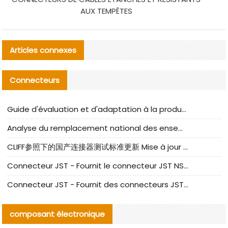
AUX TEMPÊTES
Articles connexes
Connecteurs
Guide d'évaluation et d'adaptation à la production des composants de câbles nationaux CNC Tech
Analyse du remplacement national des ensembles de câbles à fréquence élevée I-PEX
CLIFF参照下的国产连接器测试标准更新 Mise à jour des normes de test des connecteurs nationaux sous la référence CLIFF
Connecteur JST - Fournit le connecteur JST NSHR-02V-S original | Équivalent
Connecteur JST - Fournit des connecteurs JST GHR-09V-S authentiques et des produits de remplacement|
composant électronique