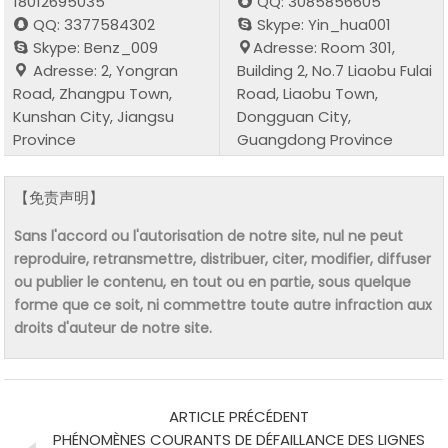
18012695035
QQ: 3085856605
QQ: 3377584302
Skype: Yin_hua001
Skype: Benz_009
Adresse: Room 301,
Adresse: 2, Yongran
Building 2, No.7 Liaobu Fulai
Road, Zhangpu Town,
Road, Liaobu Town,
Kunshan City, Jiangsu
Dongguan City,
Province
Guangdong Province
【免责声明】
Sans l'accord ou l'autorisation de notre site, nul ne peut
reproduire, retransmettre, distribuer, citer, modifier, diffuser
ou publier le contenu, en tout ou en partie, sous quelque
forme que ce soit, ni commettre toute autre infraction aux
droits d'auteur de notre site.
ARTICLE PRÉCÉDENT
PHÉNOMÈNES COURANTS DE DÉFAILLANCE DES LIGNES