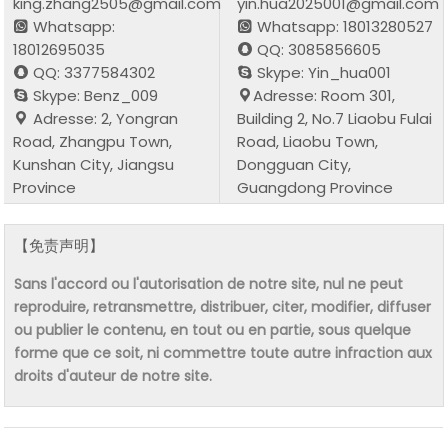
king.zhang2505@gmail.com
yin.hua2025001@gmail.com
Whatsapp:
Whatsapp: 18013280527
18012695035
QQ: 3085856605
QQ: 3377584302
Skype: Yin_hua001
Skype: Benz_009
Adresse: Room 301,
Adresse: 2, Yongran
Building 2, No.7 Liaobu Fulai
Road, Zhangpu Town,
Road, Liaobu Town,
Kunshan City, Jiangsu
Dongguan City,
Province
Guangdong Province
【免责声明】
Sans l'accord ou l'autorisation de notre site, nul ne peut
reproduire, retransmettre, distribuer, citer, modifier, diffuser
ou publier le contenu, en tout ou en partie, sous quelque
forme que ce soit, ni commettre toute autre infraction aux
droits d'auteur de notre site.