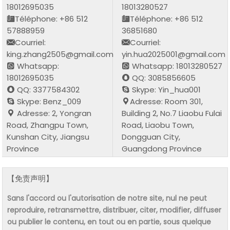
18012695035
18013280527
Téléphone: +86 512
Téléphone: +86 512
57888959
36851680
Courriel:
Courriel:
king.zhang2505@gmail.com
yin.hua2025001@gmail.com
Whatsapp:
Whatsapp: 18013280527
18012695035
QQ: 3085856605
QQ: 3377584302
Skype: Yin_hua001
Skype: Benz_009
Adresse: Room 301,
Adresse: 2, Yongran
Building 2, No.7 Liaobu Fulai
Road, Zhangpu Town,
Road, Liaobu Town,
Kunshan City, Jiangsu
Dongguan City,
Province
Guangdong Province
【免责声明】
Sans l'accord ou l'autorisation de notre site, nul ne peut
reproduire, retransmettre, distribuer, citer, modifier, diffuser
ou publier le contenu, en tout ou en partie, sous quelque