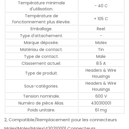
Température minimale
- 40 C
d'utilisation.
Température de
+ 105 C
fonctionnement plus élevée.
Emballage.
Reel
Type d'attachement.
-
Marque déposée.
Molex
Matériau de contact.
Tin
Type de contact.
Male
Classement actuel.
8.5 A
Headers & Wire
Type de produit.
Housings
Headers & Wire
Sous-catégories.
Housings
Tension nominale.
600 V
Numéro de pièce Alias.
430310001
Poids unitaire.
61 mg
2, Compatible/Remplacement pour les connecteurs
Molex|Molex|Molex|430310001 Connecteurs