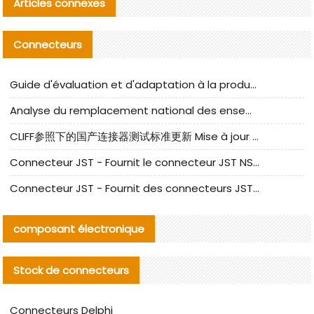
Articles connexes
Connecteurs
Guide d'évaluation et d'adaptation à la production des composants de câbles nationaux CNC Tech
Analyse du remplacement national des ensembles de câbles à fréquence élevée I-PEX
CLIFF参照下的国产连接器测试标准更新 Mise à jour des normes de test des connecteurs nationaux sous la référence CLIFF
Connecteur JST - Fournit le connecteur JST NSHR-02V-S original | Équivalent
Connecteur JST - Fournit des connecteurs JST GHR-09V-S authentiques et des produits de remplacement|
composant électronique
Stock de connecteurs
Connecteurs Delphi