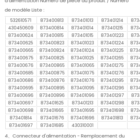
d'alimentation Numéro de pièce du produit / Numéro
de modèle Liste :
532610571
873400813
873401013
873401214
873
430450609
873400814
873401014
873401215
873
873400624
873400815
873401015
873401223
873
873400625
873400823
873401023
873401224
873
873400665
873400824
873401024
873401225
873
873400675
873400825
873401025
873401265
873
873400676
873400865
873401065
873401275
873
873400685
873400875
873401075
873401276
873
873400686
873400876
873401076
873401295
873
873400695
873400895
873401095
873401296
873
873400696
873400896
873401096
873401297
873
873400697
873401625
873401213
873401298
873
873400698
873401665
873401695
873401698
873
873401814
873401676
873401696
873401813
873
873401697
873401685
430310001
4、Connecteur d'alimentation - Remplacement du