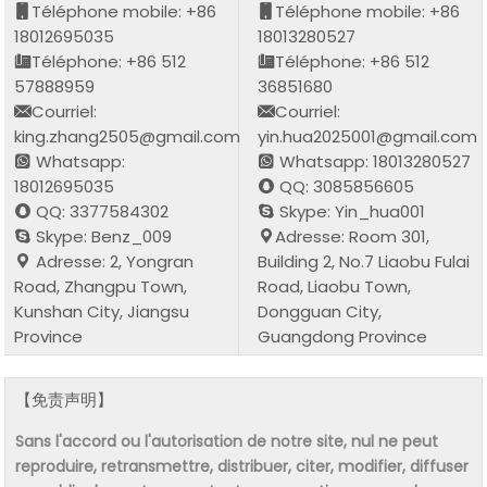
Téléphone mobile: +86
Téléphone mobile: +86
18012695035
18013280527
Téléphone: +86 512
Téléphone: +86 512
57888959
36851680
Courriel:
Courriel:
king.zhang2505@gmail.com
yin.hua2025001@gmail.com
Whatsapp:
Whatsapp: 18013280527
18012695035
QQ: 3085856605
QQ: 3377584302
Skype: Yin_hua001
Skype: Benz_009
Adresse: Room 301,
Adresse: 2, Yongran
Building 2, No.7 Liaobu Fulai
Road, Zhangpu Town,
Road, Liaobu Town,
Kunshan City, Jiangsu
Dongguan City,
Province
Guangdong Province
【免责声明】
Sans l'accord ou l'autorisation de notre site, nul ne peut
reproduire, retransmettre, distribuer, citer, modifier, diffuser