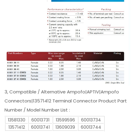
3, Compatible / Alternative Ampofo|APTIV|Ampofo
Connectors|13571412 Terminal Connector Product Part
Number / Model Number List :
13581330
60013731
13599596
60013734
13571412
60013741
13609039
60013744