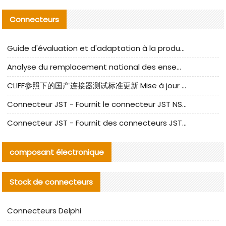
Connecteurs
Guide d'évaluation et d'adaptation à la production des composants de câbles nationaux CNC Tech
Analyse du remplacement national des ensembles de câbles à fréquence élevée I-PEX
CLIFF参照下的国产连接器测试标准更新 Mise à jour des normes de test des connecteurs nationaux sous la référence CLIFF
Connecteur JST - Fournit le connecteur JST NSHR-02V-S original | Équivalent
Connecteur JST - Fournit des connecteurs JST GHR-09V-S authentiques et des produits de remplacement|
composant électronique
Stock de connecteurs
Connecteurs Delphi