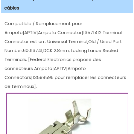
câbles
Compatible / Remplacement pour
Ampofo|APTIV|Ampofo Connector|13571412 Terminal
Connector est un : Universal Terminal,Old / Used Part
Number:60013741,DCK 2.8mm, Locking Lance Sealed
Terminals. [Federal Electronics propose des
connecteurs Ampofo|APTIV|Ampofo
Connectors|13599596 pour remplacer les connecteurs
de terminaux].