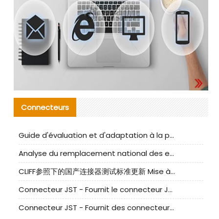
Connecteurs
Guide d'évaluation et d'adaptation à la production des composants de câbles nationaux CNC Tech
Analyse du remplacement national des ensembles de câbles à fréquence élevée I-PEX
CLIFF参照下的国产连接器测试标准更新 Mise à jour des normes de test des connecteurs nationaux sous la référence CLIFF
Connecteur JST - Fournit le connecteur JST NSHR-02V-S original | Équivalent
Connecteur JST - Fournit des connecteurs JST GHR-09V-S authentiques et des produits de remplacement|