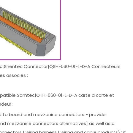
tec|Shentec Connector|QSH-060-01-L-D-A Connecteurs
es associés :
mpatible Samtec|QTH-060-01-L-D-A carte à carte et
deur :
rd to board and mezzanine connectors - provide
d mezzanine connectors alternatives] as well as a
nnectors | wiring harness | wiring and cable products} ; if