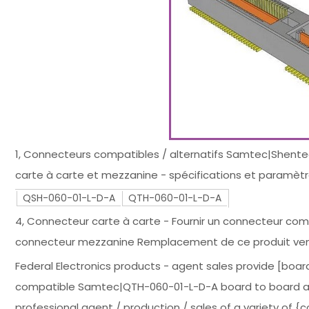
1, Connecteurs compatibles / alternatifs Samtec|Shen
carte à carte et mezzanine - spécifications et paramètr
QSH-060-01-L-D-A
QTH-060-01-L-D-A
4, Connecteur carte à carte - Fournir un connecteur co
connecteur mezzanine Remplacement de ce produit ven
Federal Electronics products - agent sales provide [boa
compatible Samtec|QTH-060-01-L-D-A board to board an
professional agent / production / sales of a variety of {co