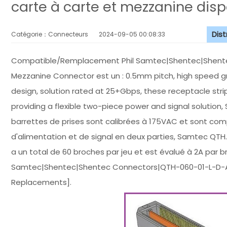
carte à carte et mezzanine disp
Dis
Catégorie：Connecteurs
2024-09-05 00:08:33
Compatible/Remplacement Phil Samtec|Shentec|Shent
Mezzanine Connector est un : 0.5mm pitch, high speed g
design, solution rated at 25+Gbps, these receptacle str
providing a flexible two-piece power and signal solutio
barrettes de prises sont calibrées à 175VAC et sont comp
d'alimentation et de signal en deux parties, Samtec QT
a un total de 60 broches par jeu et est évalué à 2A par
Samtec|Shentec|Shentec Connectors|QTH-060-01-L-D-A
Replacements].