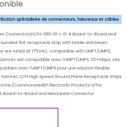
onible
tribution spécialisée de connecteurs, faisceaux et câbles
ec Connectors|QTH-060-01-L-D-A Board-to-Board and
rounded flat receptacle strip with blade and beam
ips are rated at 175VAC, compatible with UMPT/UMPS,
n, Samtec est compatible avec l'UMPT/UMPS. 25+Gbps, ces
atibles avec l'UMPT/UMPS pour une solution flexible
H. Samtec QTH High Speed Ground Plane Receptacle Strips
 broche [Commonwealth Electronic Products offre
 Board-to-Board and Mezzanine Connector