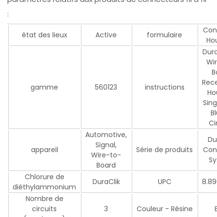
:
Con
état des lieux
Active
formulaire
Ho
Dura
Wi
B
Rec
gamme
560123
instructions
Ho
Sing
B
Ci
Automotive,
Du
Signal,
appareil
Série de produits
Con
Wire-to-
S
Board
Chlorure de
DuraClik
UPC
8.89
diéthylammonium
Nombre de
circuits
3
Couleur - Résine