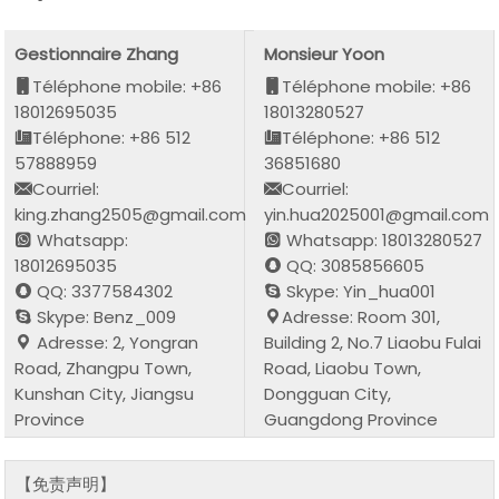
Gestionnaire Zhang
Monsieur Yoon
Téléphone mobile: +86
Téléphone mobile: +86
18012695035
18013280527
Téléphone: +86 512
Téléphone: +86 512
57888959
36851680
Courriel:
Courriel:
king.zhang2505@gmail.com
yin.hua2025001@gmail.com
Whatsapp:
Whatsapp: 18013280527
18012695035
QQ: 3085856605
QQ: 3377584302
Skype: Yin_hua001
Skype: Benz_009
Adresse: Room 301,
Adresse: 2, Yongran
Building 2, No.7 Liaobu Fulai
Road, Zhangpu Town,
Road, Liaobu Town,
Kunshan City, Jiangsu
Dongguan City,
Province
Guangdong Province
【免责声明】