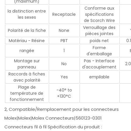
(maximum)
Conforme aux
la distinction entre
Receptacle
spécifications
les sexes
de Scorch Wire
Verrouillage des
Polarité de la fiche
None
pièces jointes
Matériau - Résine
PBT
poids net
0.
Forme
rangée
1
d'emballage
Montage sur
Pas - Interface
No
2.
panneau
d'accouplement
Raccords à fiches
Yes
empilable
avec polarité
Plage de
-40° to
température de
+130°C
fonctionnement
2, Compatible/Remplacement pour les connecteurs
Molex|Molex|Molex Connecteurs|560123-0301
Connecteurs fil à fil Spécification du produit :