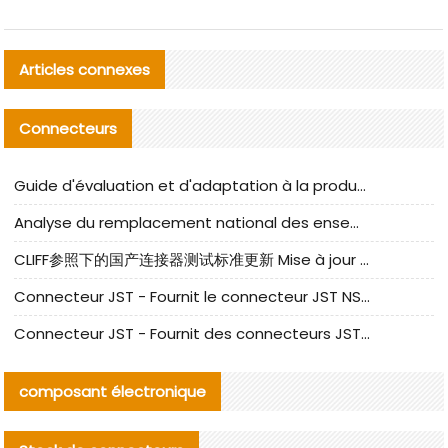
Articles connexes
Connecteurs
Guide d'évaluation et d'adaptation à la production des composants de câbles nationaux CNC Tech
Analyse du remplacement national des ensembles de câbles à fréquence élevée I-PEX
CLIFF参照下的国产连接器测试标准更新 Mise à jour des normes de test des connecteurs nationaux sous la référence CLIFF
Connecteur JST - Fournit le connecteur JST NSHR-02V-S original | Équivalent
Connecteur JST - Fournit des connecteurs JST GHR-09V-S authentiques et des produits de remplacement|
composant électronique