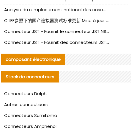
Analyse du remplacement national des ensembles de câbles à fréquence élevée I-PEX
CLIFF参照下的国产连接器测试标准更新 Mise à jour des normes de test des connecteurs nationaux sous la référence CLIFF
Connecteur JST - Fournit le connecteur JST NSHR-02V-S original | Équivalent
Connecteur JST - Fournit des connecteurs JST GHR-09V-S authentiques et des produits de remplacement|
composant électronique
Stock de connecteurs
Connecteurs Delphi
Autres connecteurs
Connecteurs Sumitomo
Connecteurs Amphenol