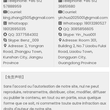
Téléphone: +86 512
Téléphone: +86 512
57888959
36851680
Courriel:
Courriel:
king.zhang2505@gmail.com
yin.hua2025001@gmail.com
Whatsapp:
Whatsapp: 18013280527
18012695035
QQ: 3085856605
QQ: 3377584302
Skype: Yin_hua001
Skype: Benz_009
Adresse: Room 301,
Adresse: 2, Yongran
Building 2, No.7 Liaobu Fulai
Road, Zhangpu Town,
Road, Liaobu Town,
Kunshan City, Jiangsu
Dongguan City,
Province
Guangdong Province
【免责声明】
Sans l'accord ou l'autorisation de notre site, nul ne peut
reproduire, retransmettre, distribuer, citer, modifier, diffuser
ou publier le contenu, en tout ou en partie, sous quelque
forme que ce soit, ni commettre toute autre infraction aux
droits d'auteur de notre site.