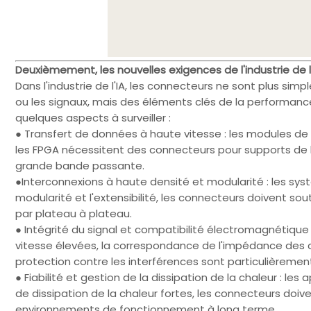
Deuxièmement, les nouvelles exigences de l'industrie de l
Dans l'industrie de l'IA, les connecteurs ne sont plus s
ou les signaux, mais des éléments clés de la performance, 
quelques aspects à surveiller :
● Transfert de données à haute vitesse : les modules de c
les FPGA nécessitent des connecteurs pour supports de lia
grande bande passante.
●Interconnexions à haute densité et modularité : les syst
modularité et l'extensibilité, les connecteurs doivent so
par plateau à plateau.
● Intégrité du signal et compatibilité électromagnétiqu
vitesse élevées, la correspondance de l'impédance des c
protection contre les interférences sont particulièremen
● Fiabilité et gestion de la dissipation de la chaleur : le
de dissipation de la chaleur fortes, les connecteurs doive
environnements de fonctionnement à long terme.