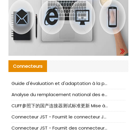
Connecteurs
Guide d'évaluation et d'adaptation à la production des composants de câbles nationaux CNC Tech
Analyse du remplacement national des ensembles de câbles à fréquence élevée I-PEX
CLIFF参照下的国产连接器测试标准更新 Mise à jour des normes de test des connecteurs nationaux sous la référence CLIFF
Connecteur JST - Fournit le connecteur JST NSHR-02V-S original | Équivalent
Connecteur JST - Fournit des connecteurs JST GHR-09V-S authentiques et des produits de remplacement|