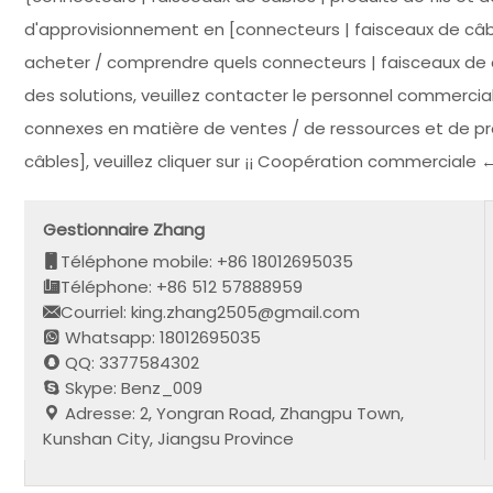
d'approvisionnement en [connecteurs | faisceaux de câble
acheter / comprendre quels connecteurs | faisceaux de câ
des solutions, veuillez contacter le personnel commercial 
connexes en matière de ventes / de ressources et de pro
câbles], veuillez cliquer sur ¡¡ Coopération commerciale 
Gestionnaire Zhang
Téléphone mobile: +86 18012695035
Téléphone: +86 512 57888959
Courriel: king.zhang2505@gmail.com
Whatsapp: 18012695035
QQ: 3377584302
Skype: Benz_009
Adresse: 2, Yongran Road, Zhangpu Town,
Kunshan City, Jiangsu Province