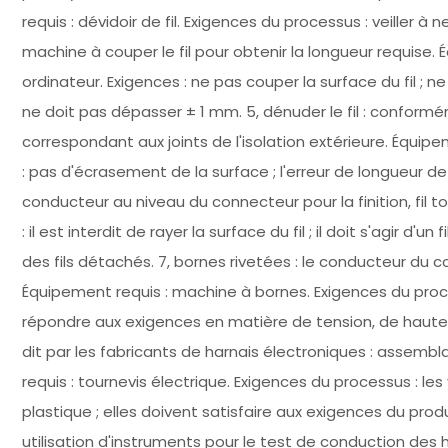
requis : dévidoir de fil. Exigences du processus : veiller à ne p
machine à couper le fil pour obtenir la longueur requise. 
ordinateur. Exigences : ne pas couper la surface du fil ; ne
ne doit pas dépasser ± 1 mm. 5, dénuder le fil : conform
correspondant aux joints de l'isolation extérieure. Équi
: pas d'écrasement de la surface ; l'erreur de longueur de
conducteur au niveau du connecteur pour la finition, fil 
: il est interdit de rayer la surface du fil ; il doit s'agir d'u
des fils détachés. 7, bornes rivetées : le conducteur du c
Équipement requis : machine à bornes. Exigences du proces
répondre aux exigences en matière de tension, de hauteu
dit par les fabricants de harnais électroniques : assemb
requis : tournevis électrique. Exigences du processus : le
plastique ; elles doivent satisfaire aux exigences du prod
utilisation d'instruments pour le test de conduction des 