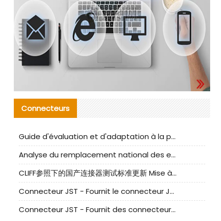
Connecteurs
Guide d'évaluation et d'adaptation à la production des composants de câbles nationaux CNC Tech
Analyse du remplacement national des ensembles de câbles à fréquence élevée I-PEX
CLIFF参照下的国产连接器测试标准更新 Mise à jour des normes de test des connecteurs nationaux sous la référence CLIFF
Connecteur JST - Fournit le connecteur JST NSHR-02V-S original | Équivalent
Connecteur JST - Fournit des connecteurs JST GHR-09V-S authentiques et des produits de remplacement|