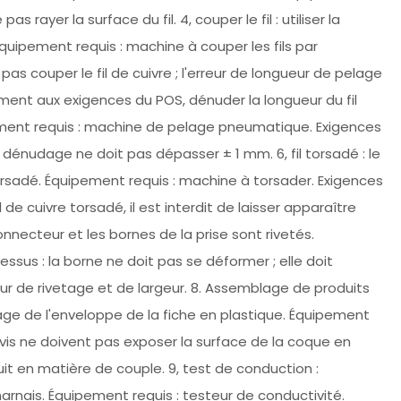
as rayer la surface du fil. 4, couper le fil : utiliser la
Équipement requis : machine à couper les fils par
 pas couper le fil de cuivre ; l'erreur de longueur de pelage
ément aux exigences du POS, dénuder la longueur du fil
pement requis : machine de pelage pneumatique. Exigences
 dénudage ne doit pas dépasser ± 1 mm. 6, fil torsadé : le
torsadé. Équipement requis : machine à torsader. Exigences
n fil de cuivre torsadé, il est interdit de laisser apparaître
onnecteur et les bornes de la prise sont rivetés.
sus : la borne ne doit pas se déformer ; elle doit
r de rivetage et de largeur. 8. Assemblage de produits
lage de l'enveloppe de la fiche en plastique. Équipement
s vis ne doivent pas exposer la surface de la coque en
uit en matière de couple. 9, test de conduction :
harnais. Équipement requis : testeur de conductivité.