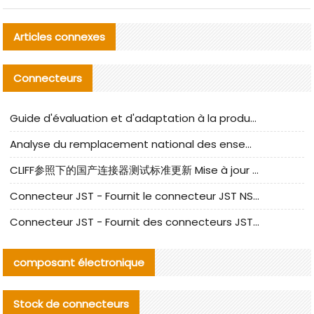
Articles connexes
Connecteurs
Guide d'évaluation et d'adaptation à la production des composants de câbles nationaux CNC Tech
Analyse du remplacement national des ensembles de câbles à fréquence élevée I-PEX
CLIFF参照下的国产连接器测试标准更新 Mise à jour des normes de test des connecteurs nationaux sous la référence CLIFF
Connecteur JST - Fournit le connecteur JST NSHR-02V-S original | Équivalent
Connecteur JST - Fournit des connecteurs JST GHR-09V-S authentiques et des produits de remplacement|
composant électronique
Stock de connecteurs