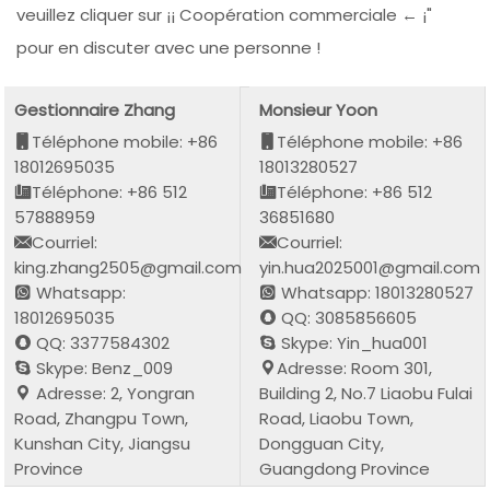
veuillez cliquer sur ¡¡ Coopération commerciale ← ¡"
pour en discuter avec une personne !
Gestionnaire Zhang
Monsieur Yoon
Téléphone mobile: +86
Téléphone mobile: +86
18012695035
18013280527
Téléphone: +86 512
Téléphone: +86 512
57888959
36851680
Courriel:
Courriel:
king.zhang2505@gmail.com
yin.hua2025001@gmail.com
Whatsapp:
Whatsapp: 18013280527
18012695035
QQ: 3085856605
QQ: 3377584302
Skype: Yin_hua001
Skype: Benz_009
Adresse: Room 301,
Adresse: 2, Yongran
Building 2, No.7 Liaobu Fulai
Road, Zhangpu Town,
Road, Liaobu Town,
Kunshan City, Jiangsu
Dongguan City,
Province
Guangdong Province