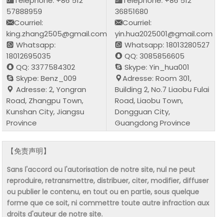
Téléphone: +86 512
Téléphone: +86 512
57888959
36851680
Courriel:
Courriel:
king.zhang2505@gmail.com
yin.hua2025001@gmail.com
Whatsapp:
Whatsapp: 18013280527
18012695035
QQ: 3085856605
QQ: 3377584302
Skype: Yin_hua001
Skype: Benz_009
Adresse: Room 301,
Adresse: 2, Yongran
Building 2, No.7 Liaobu Fulai
Road, Zhangpu Town,
Road, Liaobu Town,
Kunshan City, Jiangsu
Dongguan City,
Province
Guangdong Province
【免责声明】
Sans l'accord ou l'autorisation de notre site, nul ne peut
reproduire, retransmettre, distribuer, citer, modifier, diffuser
ou publier le contenu, en tout ou en partie, sous quelque
forme que ce soit, ni commettre toute autre infraction aux
droits d'auteur de notre site.