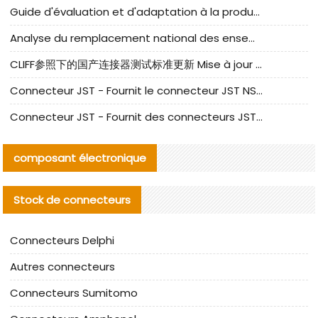
Guide d'évaluation et d'adaptation à la production des composants de câbles nationaux CNC Tech
Analyse du remplacement national des ensembles de câbles à fréquence élevée I-PEX
CLIFF参照下的国产连接器测试标准更新 Mise à jour des normes de test des connecteurs nationaux sous la référence CLIFF
Connecteur JST - Fournit le connecteur JST NSHR-02V-S original | Équivalent
Connecteur JST - Fournit des connecteurs JST GHR-09V-S authentiques et des produits de remplacement|
composant électronique
Stock de connecteurs
Connecteurs Delphi
Autres connecteurs
Connecteurs Sumitomo