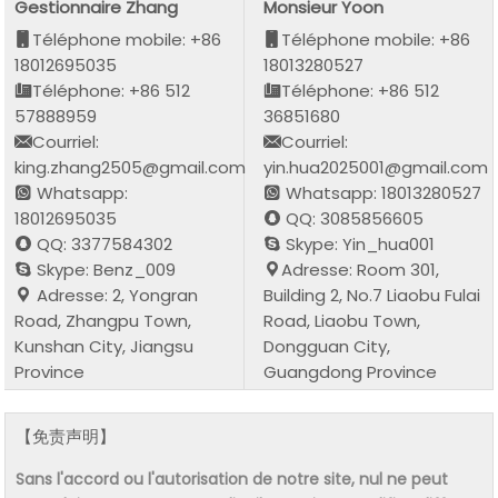
Gestionnaire Zhang
Monsieur Yoon
Téléphone mobile: +86
Téléphone mobile: +86
18012695035
18013280527
Téléphone: +86 512
Téléphone: +86 512
57888959
36851680
Courriel:
Courriel:
king.zhang2505@gmail.com
yin.hua2025001@gmail.com
Whatsapp:
Whatsapp: 18013280527
18012695035
QQ: 3085856605
QQ: 3377584302
Skype: Yin_hua001
Skype: Benz_009
Adresse: Room 301,
Adresse: 2, Yongran
Building 2, No.7 Liaobu Fulai
Road, Zhangpu Town,
Road, Liaobu Town,
Kunshan City, Jiangsu
Dongguan City,
Province
Guangdong Province
【免责声明】
Sans l'accord ou l'autorisation de notre site, nul ne peut