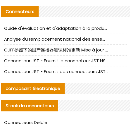
Connecteurs
Guide d'évaluation et d'adaptation à la production des composants de câbles nationaux CNC Tech
Analyse du remplacement national des ensembles de câbles à fréquence élevée I-PEX
CLIFF参照下的国产连接器测试标准更新 Mise à jour des normes de test des connecteurs nationaux sous la référence CLIFF
Connecteur JST - Fournit le connecteur JST NSHR-02V-S original | Équivalent
Connecteur JST - Fournit des connecteurs JST GHR-09V-S authentiques et des produits de remplacement|
composant électronique
Stock de connecteurs
Connecteurs Delphi