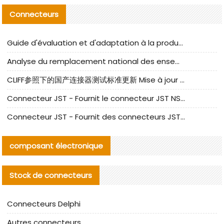
Connecteurs
Guide d'évaluation et d'adaptation à la production des composants de câbles nationaux CNC Tech
Analyse du remplacement national des ensembles de câbles à fréquence élevée I-PEX
CLIFF参照下的国产连接器测试标准更新 Mise à jour des normes de test des connecteurs nationaux sous la référence CLIFF
Connecteur JST - Fournit le connecteur JST NSHR-02V-S original | Équivalent
Connecteur JST - Fournit des connecteurs JST GHR-09V-S authentiques et des produits de remplacement|
composant électronique
Stock de connecteurs
Connecteurs Delphi
Autres connecteurs