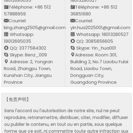
18012695035
18013280527
Téléphone: +86 512
Téléphone: +86 512
57888959
36851680
Courriel:
Courriel:
king.zhang2505@gmail.com
yin.hua2025001@gmail.com
Whatsapp:
Whatsapp: 18013280527
18012695035
QQ: 3085856605
QQ: 3377584302
Skype: Yin_hua001
Skype: Benz_009
Adresse: Room 301,
Adresse: 2, Yongran
Building 2, No.7 Liaobu Fulai
Road, Zhangpu Town,
Road, Liaobu Town,
Kunshan City, Jiangsu
Dongguan City,
Province
Guangdong Province
【免责声明】
Sans l'accord ou l'autorisation de notre site, nul ne peut
reproduire, retransmettre, distribuer, citer, modifier, diffuser
ou publier le contenu, en tout ou en partie, sous quelque
forme que ce soit, ni commettre toute autre infraction aux