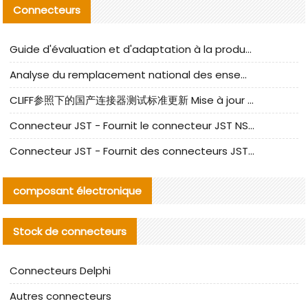
Connecteurs
Guide d'évaluation et d'adaptation à la production des composants de câbles nationaux CNC Tech
Analyse du remplacement national des ensembles de câbles à fréquence élevée I-PEX
CLIFF参照下的国产连接器测试标准更新 Mise à jour des normes de test des connecteurs nationaux sous la référence CLIFF
Connecteur JST - Fournit le connecteur JST NSHR-02V-S original | Équivalent
Connecteur JST - Fournit des connecteurs JST GHR-09V-S authentiques et des produits de remplacement|
composant électronique
Stock de connecteurs
Connecteurs Delphi
Autres connecteurs