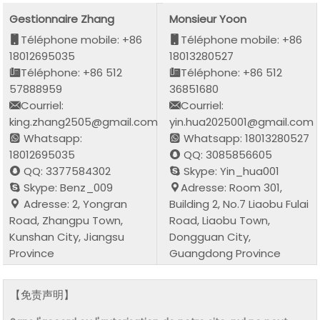
Gestionnaire Zhang
Monsieur Yoon
Téléphone mobile: +86
Téléphone mobile: +86
18012695035
18013280527
Téléphone: +86 512
Téléphone: +86 512
57888959
36851680
Courriel:
Courriel:
king.zhang2505@gmail.com
yin.hua2025001@gmail.com
Whatsapp:
Whatsapp: 18013280527
18012695035
QQ: 3085856605
QQ: 3377584302
Skype: Yin_hua001
Skype: Benz_009
Adresse: Room 301,
Adresse: 2, Yongran
Building 2, No.7 Liaobu Fulai
Road, Zhangpu Town,
Road, Liaobu Town,
Kunshan City, Jiangsu
Dongguan City,
Province
Guangdong Province
【免责声明】